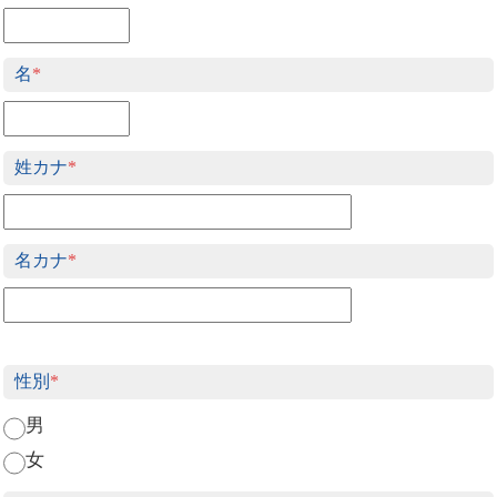
名
*
姓カナ
*
名カナ
*
性別
*
男
女