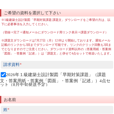
ご希望の資料を選択して下さい
※1級建築士設計製図「早期対策課題 課題文」ダウンロードをご希望の方は、以
下に必要事項を入力してください。
（登録⇒完了⇒通知メールにダウンロード用リンク表示⇒課題ダウンロード）
※課題文ダウンロードは7月27日（月）12:00より開始しております。通知メール
記載のリンクから3回までダウンロード可能です。リンクのクリック回数も3回ま
でとなりますのでご注意ください。ダウンロード資料以外の（答案用紙・答案例
「図面」・答案例「記述」）は「課題文」と併せて4点セットで発送いたします。
請求資料
*
2026年１級建築士設計製図「早期対策課題」（課題
文・答案用紙・答案例「図面」・答案例「記述」）4点セ
ット（8月中旬発送予定）
お名前
姓
*