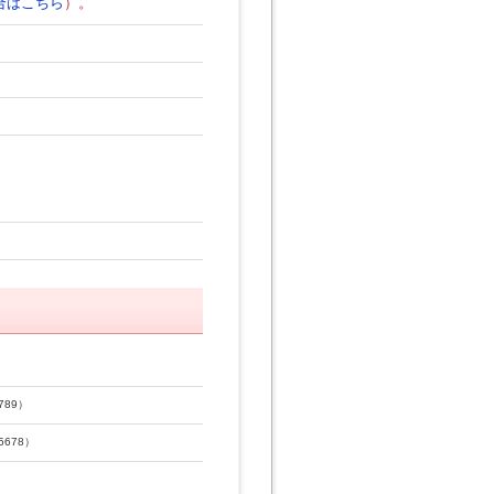
合はこちら
）。
789）
678）