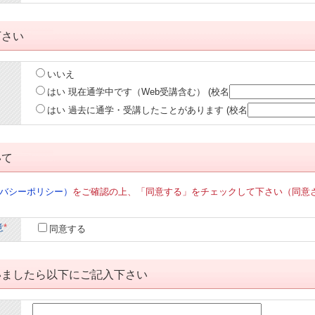
下さい
いいえ
はい 現在通学中です（Web受講含む）
(校名
はい 過去に通学・受講したことがあります
(校名
いて
バシーポリシー）
をご確認の上、「同意する」をチェックして下さい（同意
意
*
同意する
いましたら以下にご記入下さい