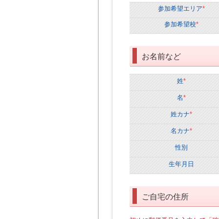
参加希望エリア
*
参加希望校
*
お名前など
姓
*
名
*
姓カナ
*
名カナ
*
性別
生年月日
ご自宅の住所