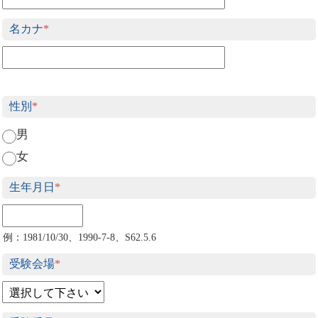
名カナ
*
性別
*
男
女
生年月日
*
例：1981/10/30、1990-7-8、S62.5.6
受験会場
*