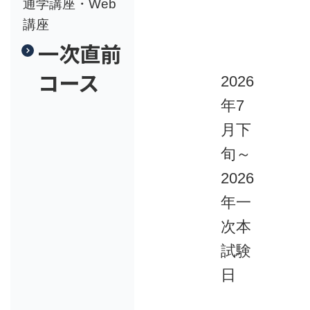
通学講座・Web
講座
一次直前
コース
2026
年7
月下
旬～
2026
年一
次本
試験
日