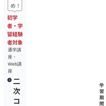
め！
初学
者・学
習経験
者対象
通学講
座・
Web講
座
二
学
次
習
期
コ
間