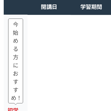
開講日
学習期間
今
始
め
る
方
に
お
す
す
め！
初学