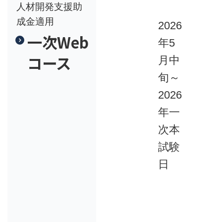
人材開発支援助
成金適用
2026
一次Web
年5
コース
月中
旬～
2026
年一
次本
試験
日