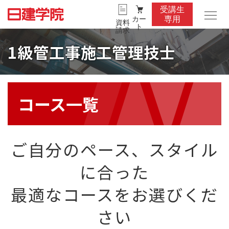
受講生
カー
専用
資料
ト
請求
1級管工事施工管理技士
コース一覧
ご自分のペース、スタイル
に合った
最適なコースをお選びくだ
さい