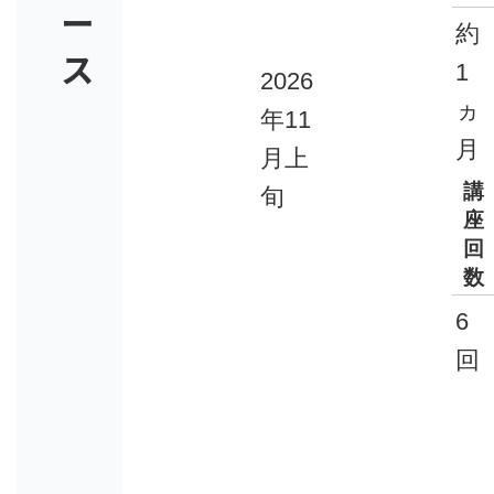
ー
約
ス
1
2026
ヵ
年11
月
月上
講
旬
座
回
数
6
回