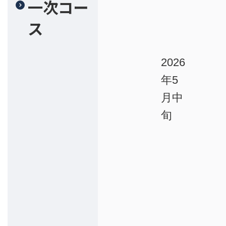
一次コー
ス
2026
年5
月中
旬