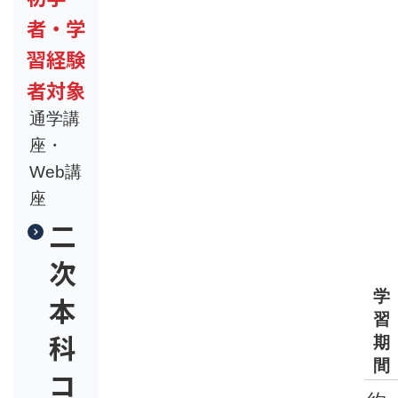
者・学
習経験
者対象
通学講
座・
Web講
座
二
次
学
本
習
科
期
間
コ