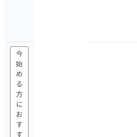
今
始
め
る
方
に
お
す
す