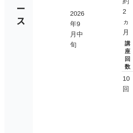
約
ー
2
2026
ス
ヵ
年9
月
月中
講
旬
座
回
数
10
回