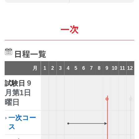
一次
日程一覧
月
1
2
3
4
5
6
7
8
9
10
11
12
9
試験日
月第1日
曜日
一次コー
9月ま
ス
4月から