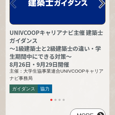
PREV
UNIVCOOPキャリアナビ主催 建築士
2
ガイダンス
究
～1級建築士と2級建築士の違い・学
主催
生期間中にできる対策～
就
8月26日・9月29日開催
主催：大学生協事業連合UNIVCOOPキャリア
ナビ事務局
ガイダンス
協力