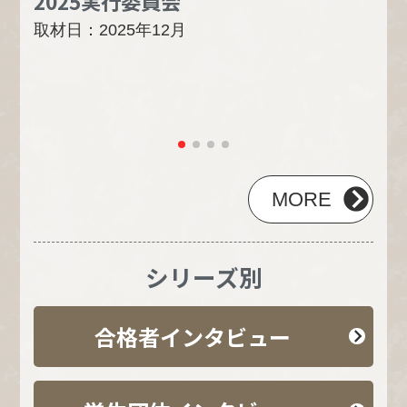
2025実行委員会
合格
取材日：2025年12月
東
1
取材
MORE
シリーズ別
合格者インタビュー