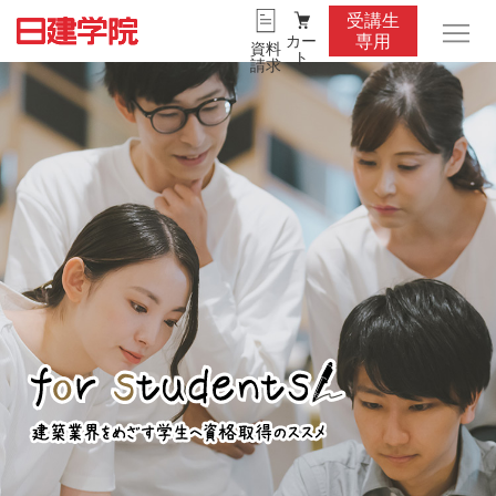
受講生
カー
専用
資料
ト
請求
n
EV