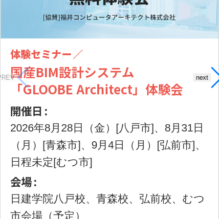
体験セミナー
国産BIM設計システム
PREV
next
「GLOOBE Architect」体験会
開催日
2026年8月28日（金）[八戸市]、8月31日
（月）[青森市]、9月4日（月）[弘前市]、
日程未定[むつ市]
会場
日建学院八戸校、青森校、弘前校、むつ
市会場（予定）