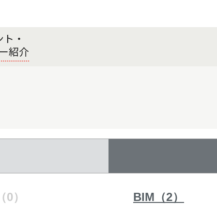
ント・
ー紹介
（0）
BIM（2）