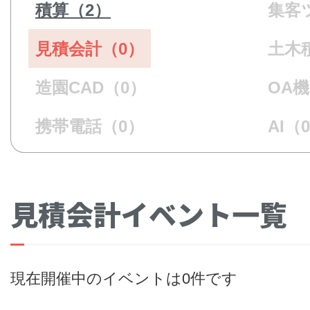
積算（2）
集客
見積会計（0）
土木
造園CAD（0）
OA
携帯電話（0）
AI（
見積会計イベント一覧
現在開催中のイベントは0件です