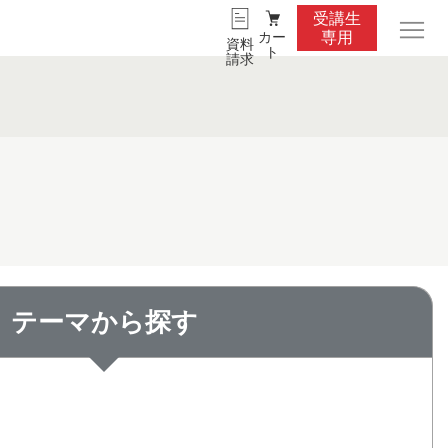
受講生
カー
専用
資料
ト
請求
テーマから探す