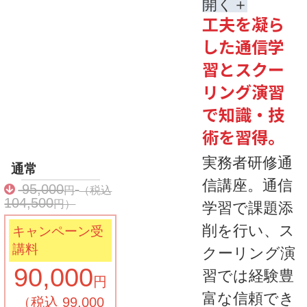
開く
工夫を凝ら
した通信学
習とスクー
リング演習
で知識・技
術を習得。
実務者研修通
通常
信講座。通信
95,000
円
（税込
104,500
円）
学習で課題添
削を行い、ス
キャンペーン受
講料
クーリング演
90,000
習では経験豊
円
富な信頼でき
（税込 99,000