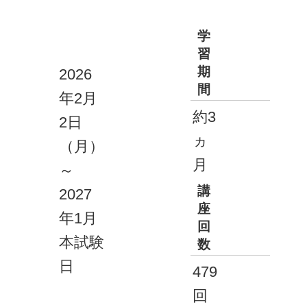
学
習
期
2026
間
年2月
約3
2日
ヵ
（月）
月
～
講
2027
座
年1月
回
本試験
数
日
479
回