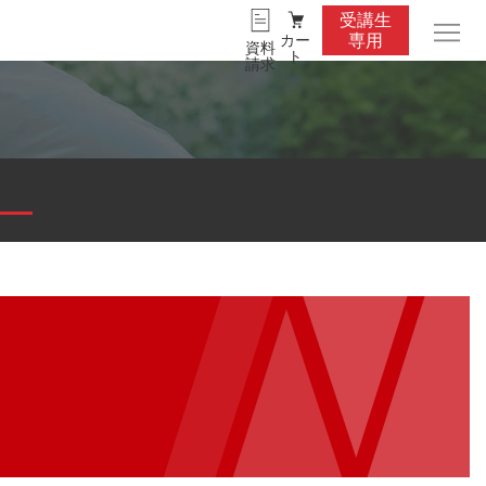
受講生
カー
専用
資料
ト
請求