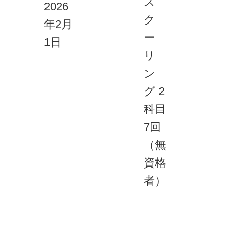
ス
2026
ク
年2月
ー
1日
リ
ン
グ 2
科目
7回
（無
資格
者）