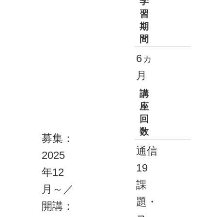
学
習
期
間
6ヵ
月
講
座
回
数
募集：
通信
2025
19
年12
課
月～／
題・
開講：