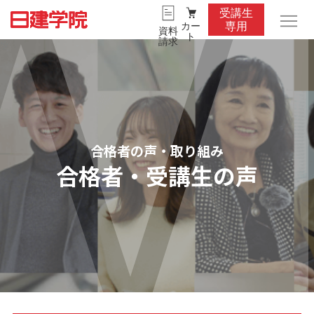
受講生
カー
専用
資料
ト
請求
合格者の声・取り組み
合格者・受講生の声