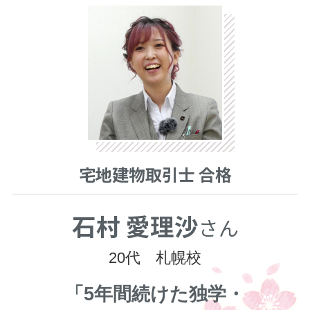
宅地建物取引士 合格
石村 愛理沙
さん
20代 札幌校
「5年間続けた独学・