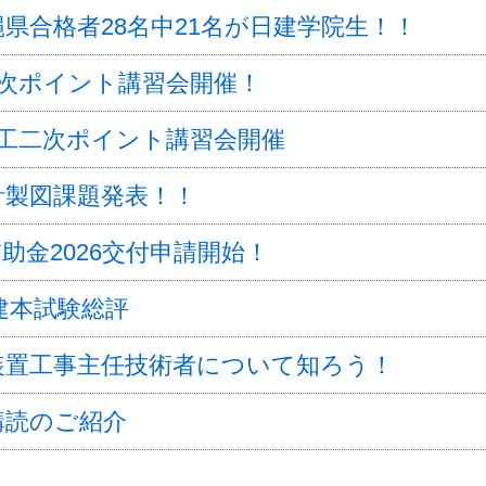
県合格者28名中21名が日建学院生！！
二次ポイント講習会開催！
施工二次ポイント講習会開催
計製図課題発表！！
助金2026交付申請開始！
宅建本試験総評
装置工事主任技術者について知ろう！
購読のご紹介