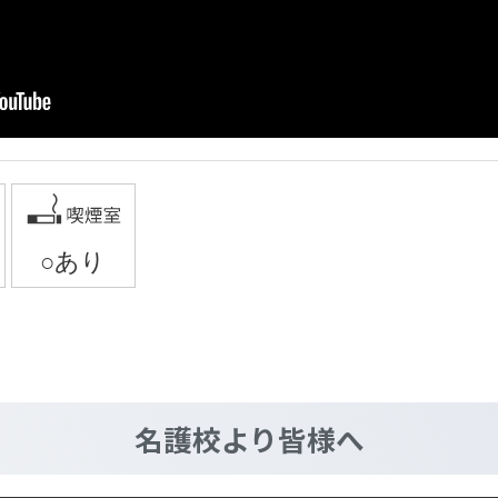
名護校
より皆様へ