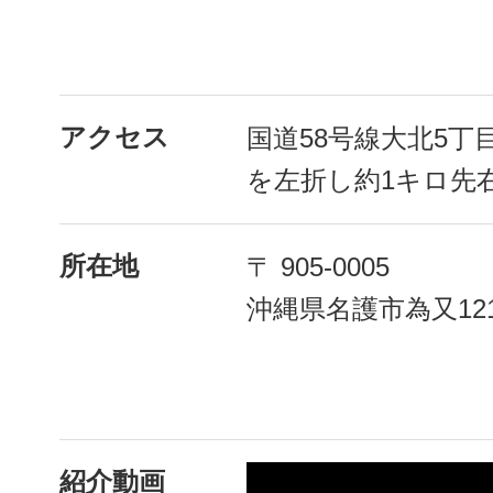
アクセス
国道58号線大北5
を左折し約1キロ先
所在地
〒 905-0005
沖縄県名護市為又121
紹介動画