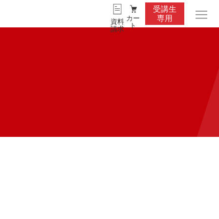
受講生
カー
専用
資料
ト
請求