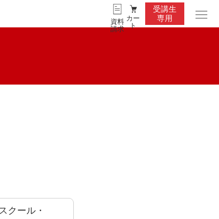
受講生
カー
専用
資料
ト
請求
スクール・