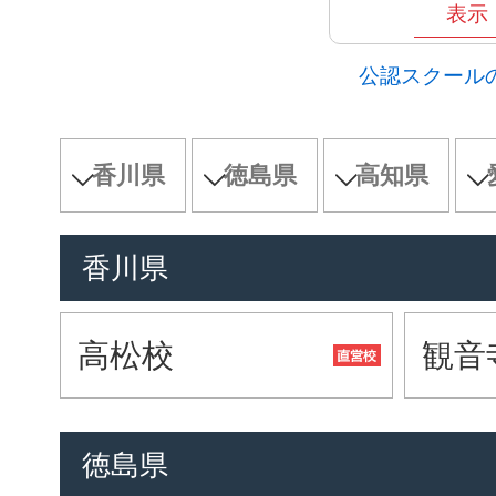
表示
公認スクール
香川県
徳島県
高知県
香川県
高松校
観音
徳島県