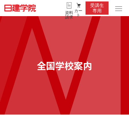
受講生
カー
専用
資料
ト
請求
全国学校案内