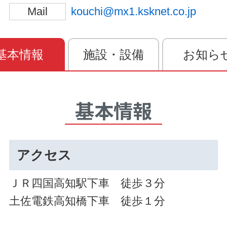
Mail
kouchi@mx1.ksknet.co.jp
基本情報
施設・設備
お知ら
基本情報
アクセス
ＪＲ四国高知駅下車 徒歩３分
土佐電鉄高知橋下車 徒歩１分