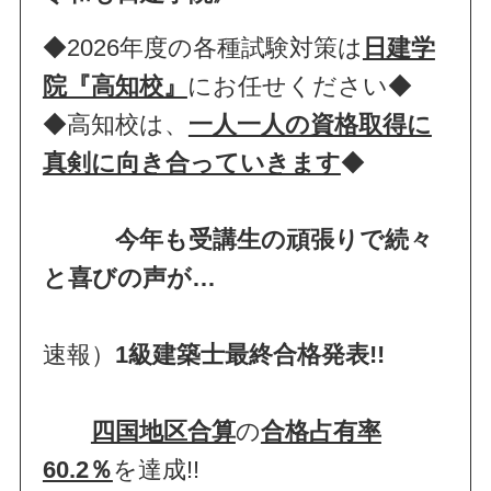
◆2026年度の各種試験対策は
日建学
院『高知校』
にお任せください◆
◆高知校は、
一人一人の資格取得に
真剣に向き合っていきます
◆
今年も受講生の頑張りで続々
と喜びの声が…
速報）
1級建築士最終合格発表!!
四国地区合算
の
合格占有率
60.2％
を達成!!