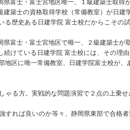
岡県富士・富士宮地区唯一、１級建築士取得が
級建築士の資格取得学校（常備教室）が日建
いる歴史ある日建学院 富士校だからこその
岡県富士・富士宮地区で唯一、２級建築士が取
続けている日建学院 富士校には、その理
部地区に唯一常備教室、日建学院富士校が、
しゃる方。実戦的な問題演習で２点の上乗せ
強すれば良いのか等々、静岡県東部で合格者