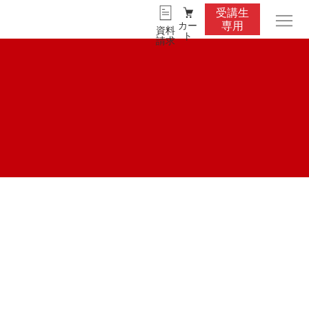
受講生
カー
専用
資料
ト
請求