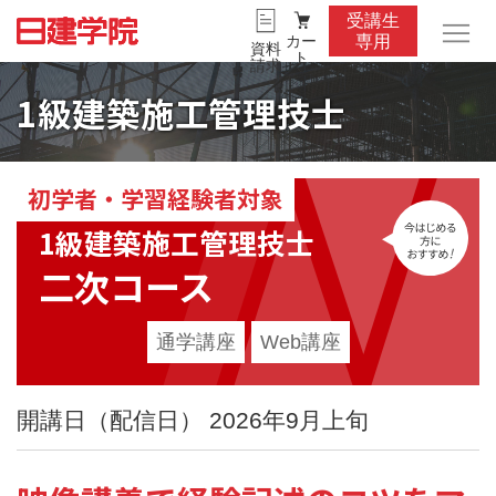
受講生
カー
専用
資料
ト
請求
1級建築施工管理技士
初学者・学習経験者対象
今
1級建築施工管理技士
二次コース
通学講座
Web講座
開講日（配信日） 2026年9月上旬