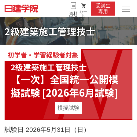
受講生
カー
専用
資料
ト
請求
2級建築施工管理技士
初学者・学習経験者対象
2級建築施工管理技士
【一次】全国統一公開模
擬試験 [2026年6月試験]
模擬試験
試験日 2026年5月31日（日）