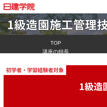
1級造園施工管理
TOP
講座の特長
合格への道
初学者・学習経験者対象
1級造