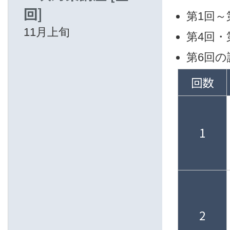
回]
第1回
11月上旬
第4回
第6回
回数
1
2