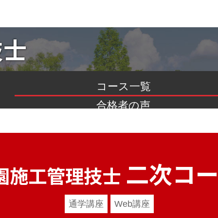
技士
コース一覧
合格者の声
よくあるご質問
二次コー
園施工管理技士
通学講座
Web講座