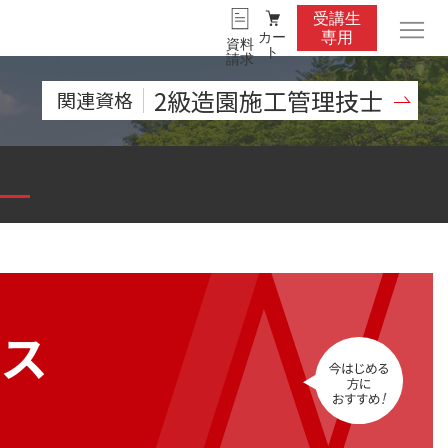
受講生
カー
専用
資料
ト
請求
2級造園施工管理技士
関連資格
ス
今