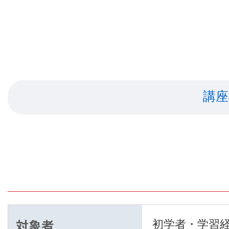
講座
対象者
初学者・学習