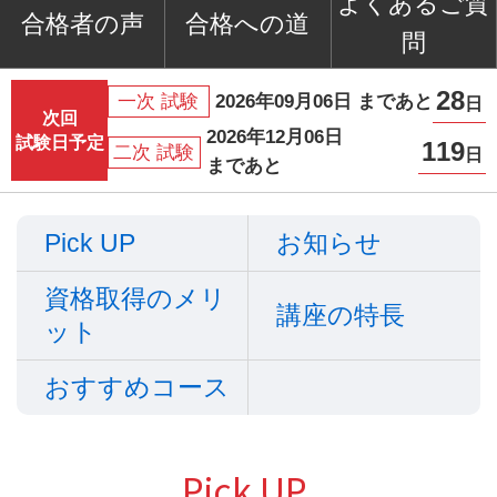
よくあるご質
合格者の声
合格への道
問
28
2026年09月06日 まであと
一次 試験
日
次回
2026年12月06日
試験日予定
119
二次 試験
日
まであと
Pick UP
お知らせ
資格取得のメリ
講座の特長
ット
おすすめコース
Pick UP