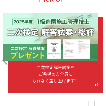
PREV
next
二次検定解答試案を
ご希望の方全員に
もれなく差し上げます！