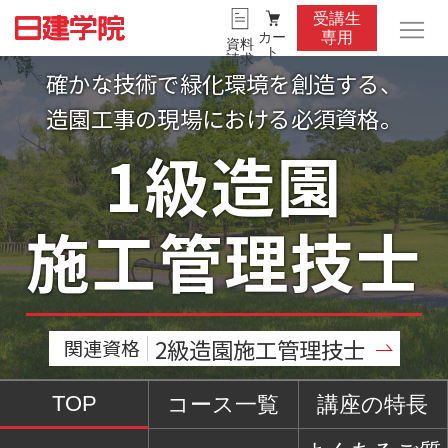
受講生
カー
専用
資料
ト
請求
確かな技術で緑化環境を創造する、
造園工事の現場における必須資格。
1級造園
施工管理技士
2級造園施工管理技士
関連資格
TOP
コース一覧
講座の特長