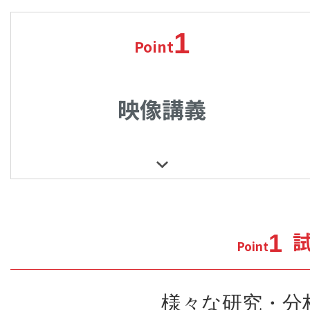
1
Point
映像講義
1
Point
様々な研究・分