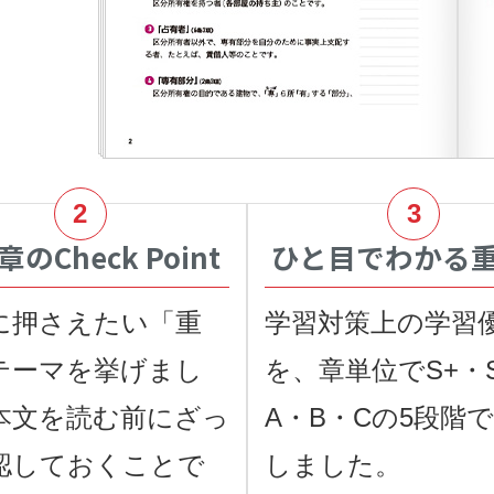
のCheck Point
ひと目でわかる
に押さえたい「重
学習対策上の学習
テーマを挙げまし
を、章単位でS+・
本文を読む前にざっ
A・B・Cの5段階
認しておくことで
しました。