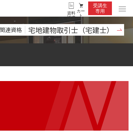
受講生
カー
専用
資料
ト
請求
宅地建物取引士（宅建士）
関連資格