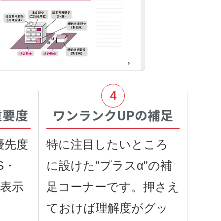
重要度
ワンランクUPの補足
優先度
特に注目したいところ
S・
に設けた"プラスα"の補
で表示
足コーナーです。押さえ
ておけば理解度がグッ