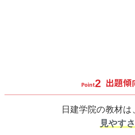
出題傾
2
Point
日建学院の教材は
見やす