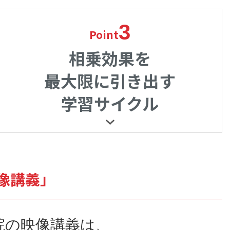
3
Point
相乗効果を
最大限に引き出す
学習サイクル
像講義」
院の映像講義は、