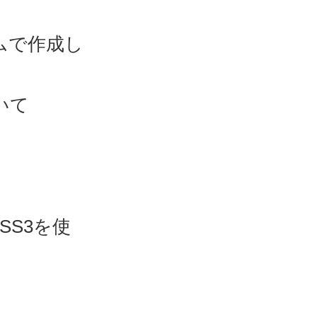
ト
ムで作成し
いて
SS3を使