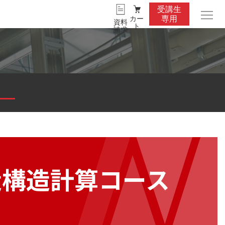
受講生
カー
専用
資料
ト
請求
造構造計算コース