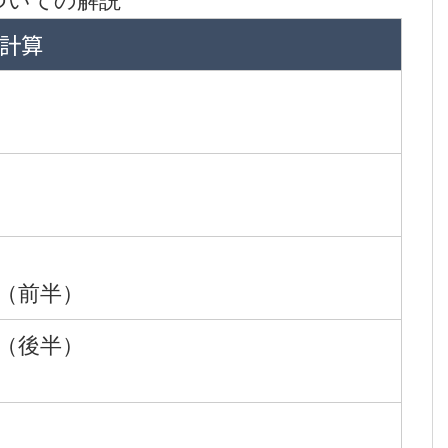
ついての解説
造計算
（前半）
（後半）