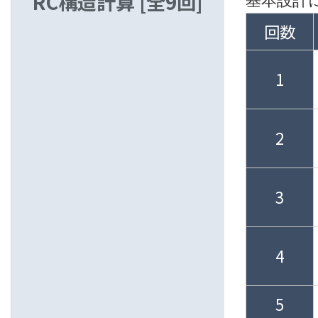
RC構造計算
[全9回]
基本設計
回数
1
2
3
4
5