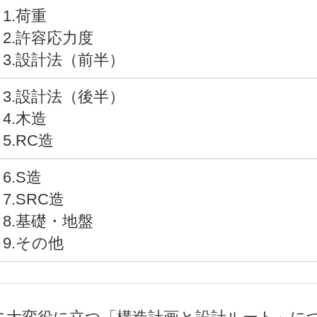
1.荷重
2.許容応力度
3.設計法（前半）
3.設計法（後半）
4.木造
5.RC造
6.S造
7.SRC造
8.基礎・地盤
9.その他