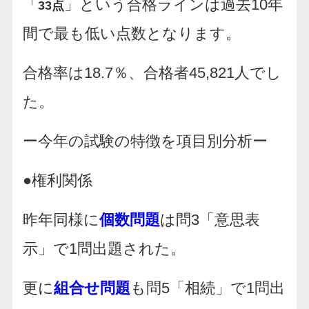
「
」という合格ラインは過去10年
33点
間で最も低い点数となります。
合格率は18.7％、合格者45,821人でし
た。
ー今年の試験の特徴を項目別分析ー
●権利関係
昨年同様に
個数問題
は問3「意思表
示」で1問出題された。
更に
組合せ問題
も問5「相続」で1問出