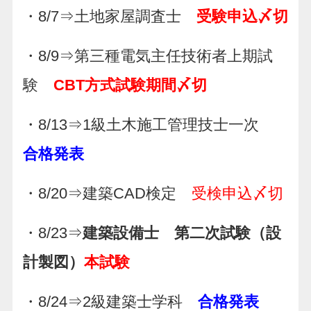
・8/7⇒土地家屋調査士
受験申込〆切
・8/9⇒第三種電気主任技術者上期試
験
CBT方式試験期間〆切
・8/13⇒1級土木施工管理技士一次
合格発表
・8/20⇒建築CAD検定
受検申込〆切
・8/23⇒
建築設備士 第二次試験（設
計製図）
本試験
・8/24⇒2級建築士学科
合格発表