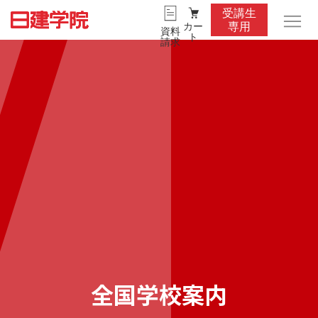
受講生
カー
専用
資料
ト
請求
全国学校案内