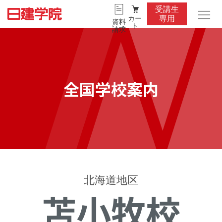
受講生
カー
専用
資料
ト
請求
全国学校案内
北海道地区
苫小牧校