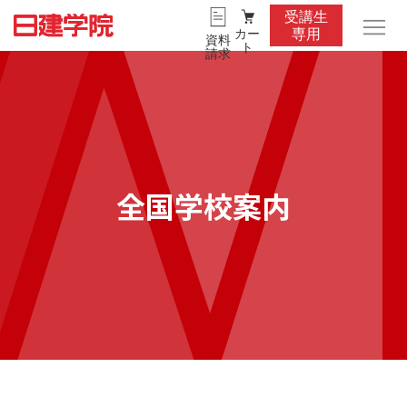
受講生
カー
専用
資料
ト
請求
全国学校案内