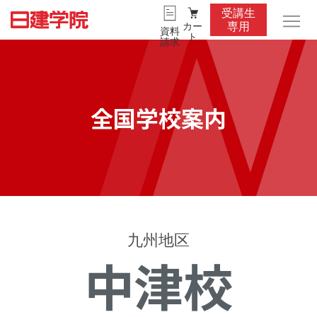
受講生
カー
専用
資料
ト
請求
全国学校案内
九州地区
中津校