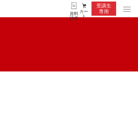
受講生
カー
専用
資料
ト
請求