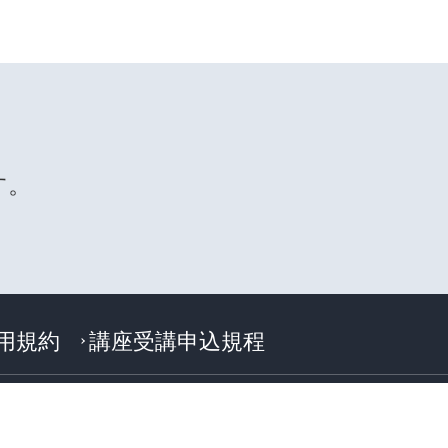
す。
利用規約
講座受講申込規程
.