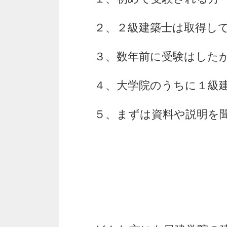
２、２級建築士は取得し
３、数年前に受験はした
４、大学院のうちに１級
５、まずは資料や説明を