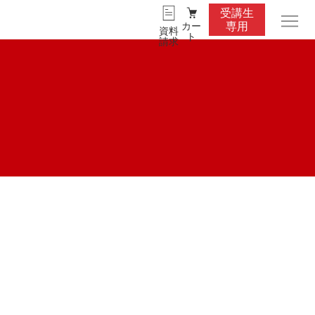
受講生
カー
専用
資料
ト
請求