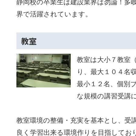
静岡校の卒業生は建設業界は勿論！多
界で活躍されています。
教室
教室は大小７教室
り、最大１０４名
最小１２名、個別
な規模の講習受講
教室環境の整備・充実を基本とし、受
良く学習出来る環境作りを目指してお