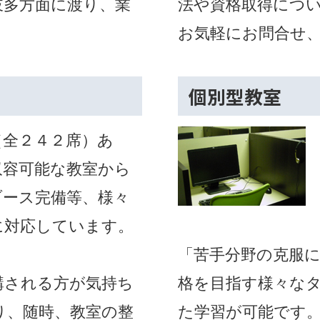
岐多方面に渡り、業
法や資格取得につ
お気軽にお問合せ
個別型教室
（全２４２席）あ
収容可能な教室から
ブース完備等、様々
に対応しています。
「苦手分野の克服
講される方が気持ち
格を目指す様々な
り、随時、教室の整
た学習が可能です