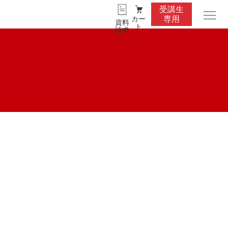
受講生
カー
専用
資料
ト
請求