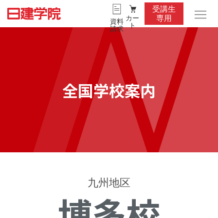
受講生
カー
専用
資料
ト
請求
全国学校案内
九州地区
博多校