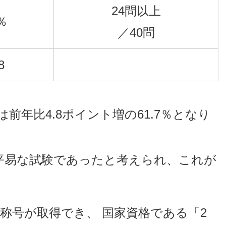
24問以上
9％
／40問
8
前年比4.8ポイント増の61.7％となり
や平易な試験であったと考えられ、これが
号が取得でき、 国家資格である「2