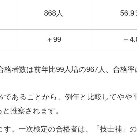
868人
56.
＋99
＋4.
合格者数は前年比99人増の967人、合格率は
7％であることから、例年と比較してや
ると推察されます。
す。一次検定の合格者は、「技士補」の称