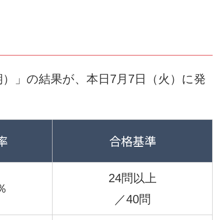
期）」の結果が、本日7月7日（火）に発
率
合格基準
24問以上
7％
／40問