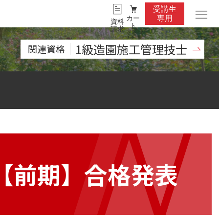
受講生
カー
専用
資料
ト
請求
1級造園施工管理技士
関連資格
【前期】合格発表