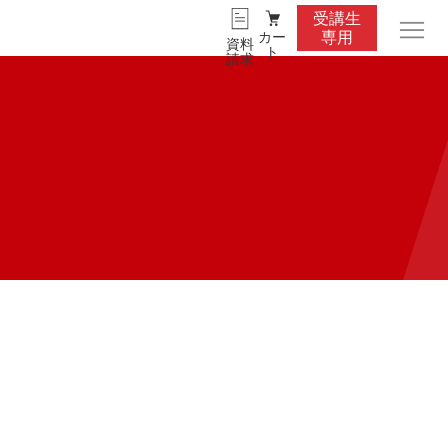
受講生
カー
専用
資料
ト
請求