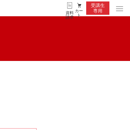
受講生
カー
専用
資料
ト
請求