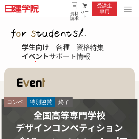
受講生
カー
専用
資料
ト
請求
学生向け
各種
資格
特集
イベント
サポート
情報
コンペ
特別協賛
終了
全国高等専門学校
デザインコンペティション