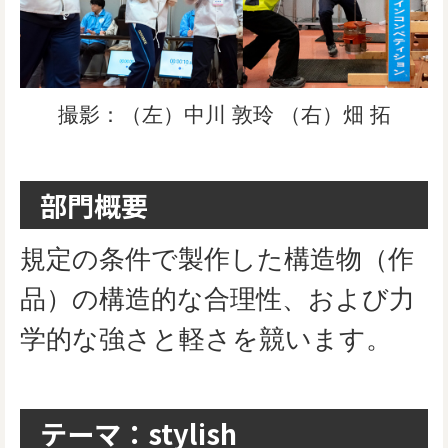
撮影：（左）中川 敦玲 （右）畑 拓
部門概要
規定の条件で製作した構造物（作
品）の構造的な合理性、および力
学的な強さと軽さを競います。
テーマ：stylish