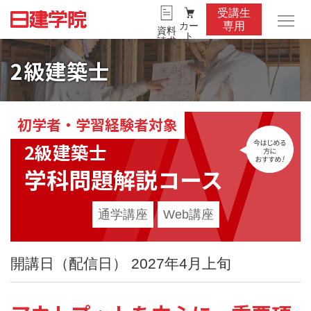
受講生
カー
専用
資料
ト
請求
2級建築士
初学者・学習経験者対象
今
2級建築士
学科問題解説コース
通学講座
Web講座
開講日（配信日） 2027年4月上旬