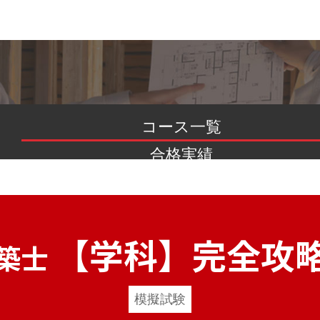
コース一覧
合格実績
書籍のご案内
【学科】完全攻
築士
模擬試験