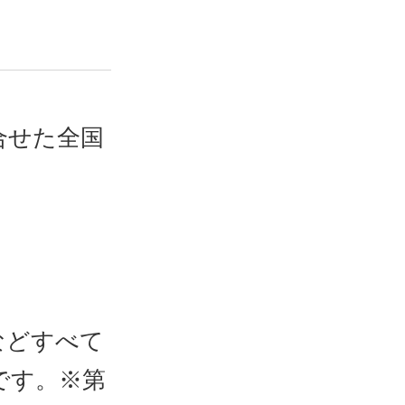
合せた全国
などすべて
です。※第