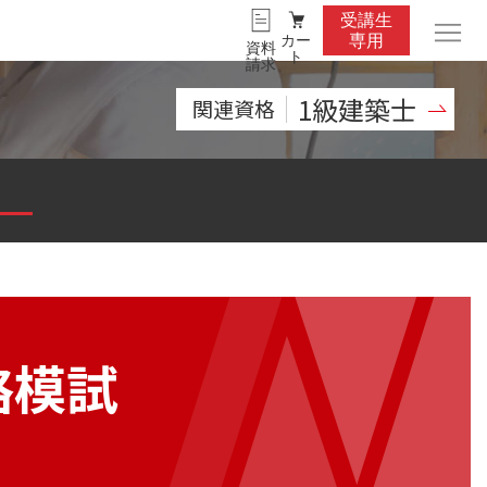
受講生
カー
専用
資料
ト
請求
1級建築士
関連資格
略模試