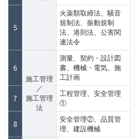
火薬類取締法、騒音
規制法、振動規制
5
法、港則法、公害関
連法令
測量、契約・設計図
6
書、機械・電気、施
工計画
施工管理
／
工程管理、安全管理
7
施工管理
①
法
安全管理②、品質管
8
理、建設機械