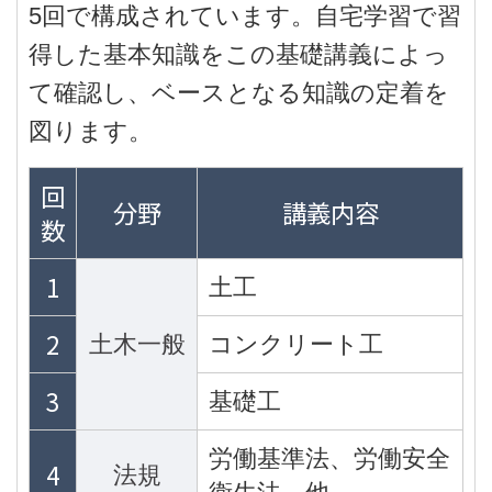
5回で構成されています。自宅学習で習
得した基本知識をこの基礎講義によっ
て確認し、ベースとなる知識の定着を
図ります。
回
分野
講義内容
数
1
土工
2
土木一般
コンクリート工
3
基礎工
労働基準法、労働安全
4
法規