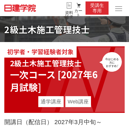
受講生
カー
専用
資料
ト
請求
2級土木施工管理技士
初学者・学習経験者対象
今
2級土木施工管理技士
一次コース [2027年6
月試験]
通学講座
Web講座
開講日（配信日） 2027年3月中旬～