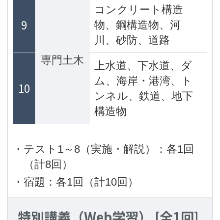
コンクリート構造
9
物、鋼構造物、河
川、砂防、道路
専門土木
上水道、下水道、ダ
ム、海岸・港湾、ト
10
ンネル、鉄道、地下
構造物
・テスト1～8（実施・解説）：各1回
（計8回）
・宿題：各1回（計10回）
特別講義（Web学習）
[全1回]