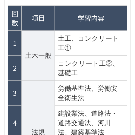
回
項目
学習内容
数
土工、コンクリート
1
工①
土木一般
コンクリート工②、
2
基礎工
労働基準法、労働安
3
全衛生法
建設業法、道路法・
4
道路交通法、河川
法規
法、建築基準法