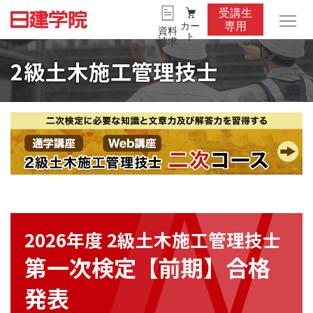
受講生
カー
専用
資料
ト
請求
2級土木施工管理技士
2026年度 2級土木施工管理技士
第一次検定【前期】合格
発表