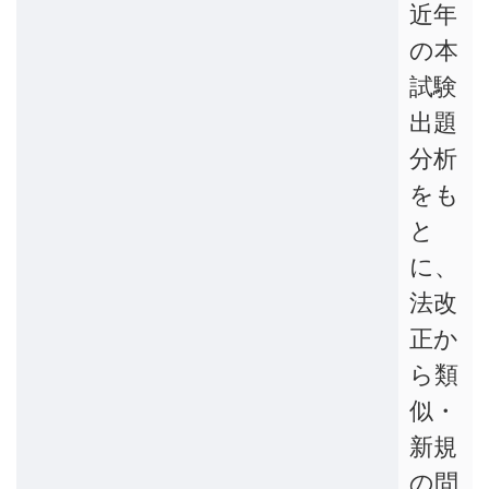
近年
の本
試験
出題
分析
をも
と
に、
法改
正か
ら類
似・
新規
の問