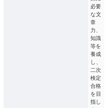
必要
な文
章
力、
知識
等を
養成
し、
二次
検定
合格
を目
指し