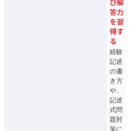
び解
答力
を習
得す
る
経験
記述
の書
き方
や、
記述
式問
題対
策に