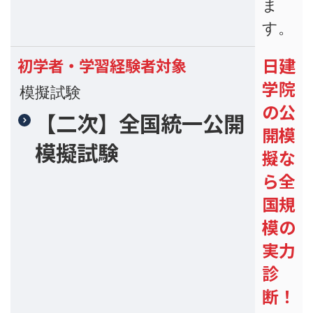
ま
す。
日建
初学者・学習経験者対象
学院
模擬試験
の公
【二次】全国統一公開
開模
模擬試験
擬な
ら全
国規
模の
実力
診
断！