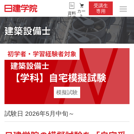
受講生
カー
専用
資料
ト
請求
建築設備士
初学者・学習経験者対象
建築設備士
【学科】自宅模擬試験
模擬試験
試験日 2026年5月中旬～