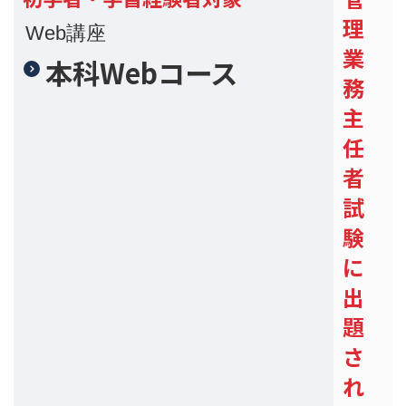
理
Web講座
業
本科Webコース
務
主
任
者
試
験
に
出
題
さ
れ