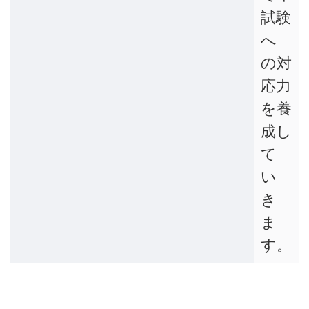
試験
へ
の対
応力
を養
成し
て
い
き
ま
す。