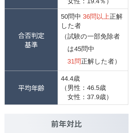
女性：19.4％）
50問中
36問以上
正解
した者
合否判定
（試験の一部免除者
基準
は45問中
31問
正解した者）
44.4歳
平均年齢
（男性：46.5歳
女性：37.9歳）
前年対比