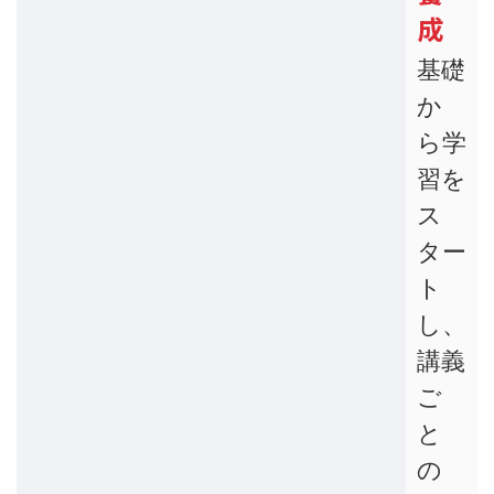
成
基礎
か
ら学
習を
ス
ター
ト
し、
講義
ご
と
の