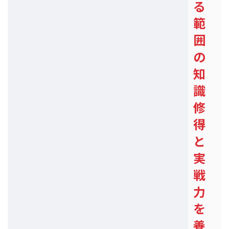
る
範
囲
の
知
識
修
得
と
実
戦
力
を
養