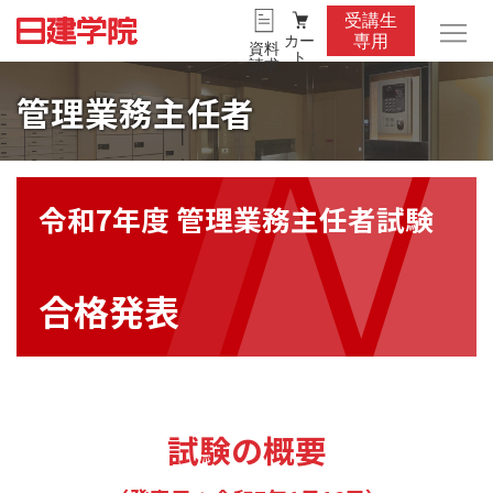
受講生
カー
専用
資料
ト
請求
管理業務主任者
令和7年度 管理業務主任者試験
合格発表
試験の概要