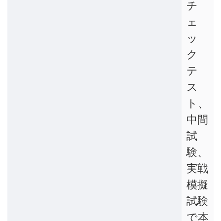
チ
ェ
ッ
ク
テ
ス
ト、
中間
試
験、
実戦
模擬
試験
で本