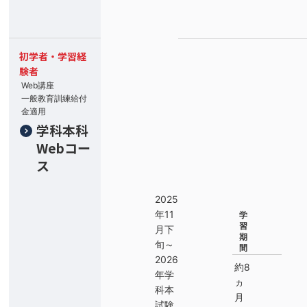
初学者・学習経
験者
Web講座
一般教育訓練給付
金適用
学科本科
Webコー
ス
2025
年11
学
習
月下
期
旬～
間
2026
約8
年学
ヵ
科本
月
試験