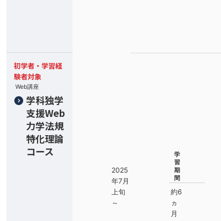
初学者・学習経
験者対象
Web講座
学科独学
支援Web
力学法規
特化理論
コース
学
習
2025
期
間
年7月
上旬
約6
～
ヵ
月