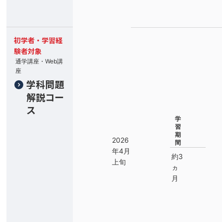
初学者・学習経
験者対象
通学講座・Web講
座
学科問題
解説コー
ス
学
習
期
2026
間
年4月
約3
上旬
ヵ
月