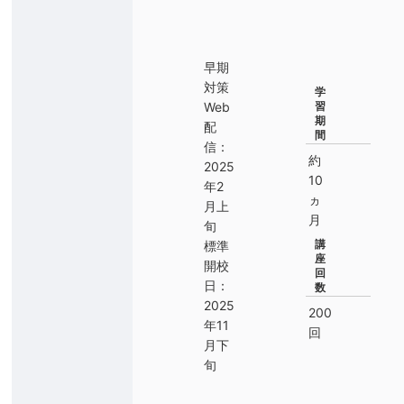
早期
対策
学
Web
習
期
配
間
信：
約
2025
10
年2
ヵ
月上
月
旬
講
標準
座
開校
回
日：
数
2025
200
年11
回
月下
旬