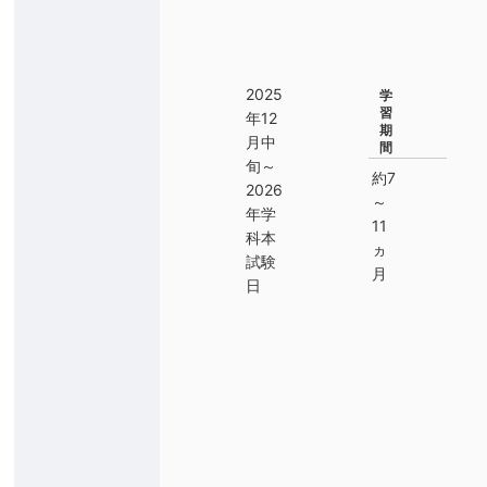
2025
学
習
年12
期
月中
間
旬～
約7
2026
～
年学
11
科本
ヵ
試験
月
日