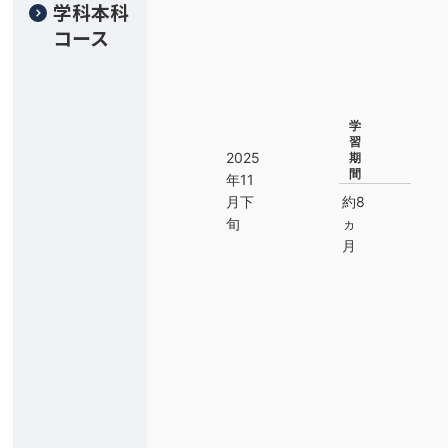
学科本科
コース
学
習
2025
期
間
年11
月下
約8
旬
ヵ
月