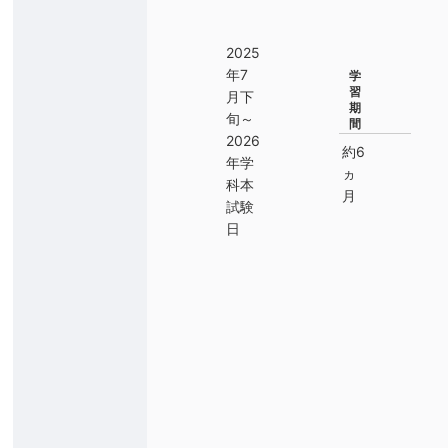
2025
年7
学
習
月下
期
旬～
間
2026
約6
年学
ヵ
科本
月
試験
日