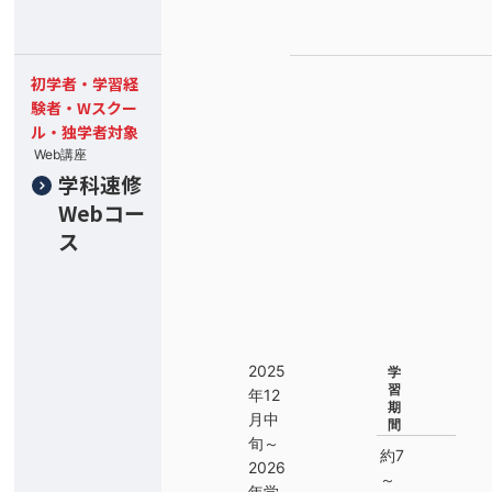
初学者・学習経
験者・Wスクー
ル・独学者対象
Web講座
学科速修
Webコー
ス
2025
学
習
年12
期
月中
間
旬～
約7
2026
～
年学