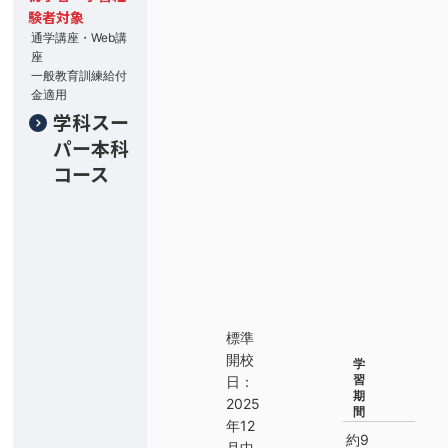
験者対象
通学講座・Web講
座
一般教育訓練給付
金適用
学科スー
パー本科
コース
標準
開校
学
習
日：
期
2025
間
年12
約9
月中