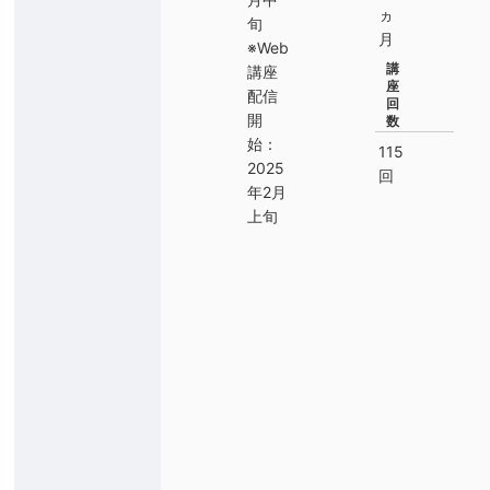
ヵ
旬
月
※Web
講
講座
座
配信
回
開
数
始：
115
2025
回
年2月
上旬