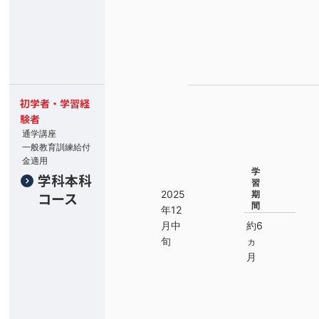
初学者・学習経
験者
通学講座
一般教育訓練給付
金適用
学
学科本科
習
2025
コース
期
間
年12
月中
約6
旬
ヵ
月