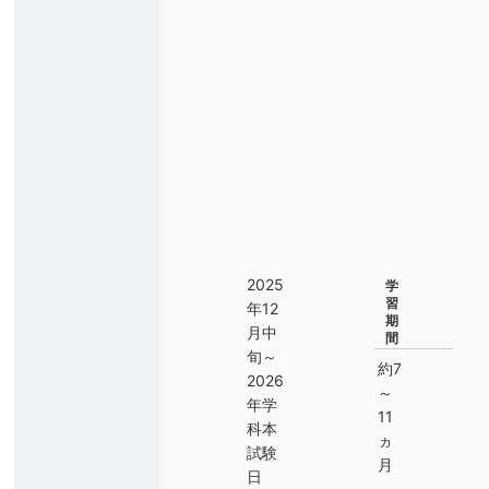
2025
学
習
年12
期
月中
間
旬～
約7
2026
～
年学
11
科本
ヵ
試験
月
日