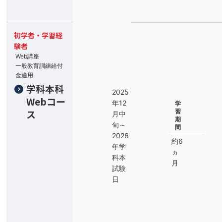
初学者・学習経
験者
Web講座
一般教育訓練給付
金適用
学科本科
2025
Webコー
年12
学
ス
習
月中
期
旬～
間
2026
約6
年学
ヵ
科本
月
試験
日