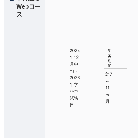
Webコー
ス
2025
学
習
年12
期
月中
間
旬～
約7
2026
～
年学
11
科本
ヵ
試験
月
日