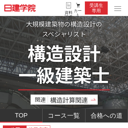
受講生
カー
専用
資料
ト
請求
大規模建築物の構造設計の
スペシャリスト
構造設計
一級建築士
構造計算関連
関連
TOP
コース一覧
合格への道