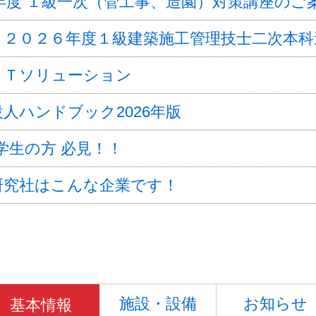
6年度 １級一次（管工事、造園）対策講座のご
】２０２６年度１級建築施工管理技士二次本
ＣＴソリューション
人ハンドブック2026年版
学生の方 必見！！
研究社はこんな企業です！
施設・設備
お知らせ
基本情報