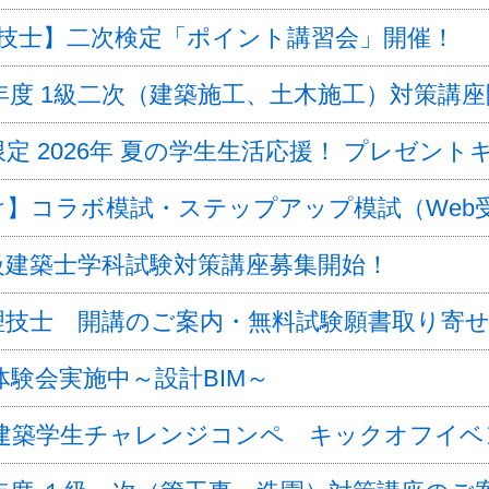
理技士】二次検定「ポイント講習会」開催！
6年度 1級二次（建築施工、土木施工）対策講
定 2026年 夏の学生生活応援！ プレゼン
け】コラボ模試・ステップアップ模試（Web
.2級建築士学科試験対策講座募集開始！
理技士 開講のご案内・無料試験願書取り寄
体験会実施中～設計BIM～
ま建築学生チャレンジコンペ キックオフイ