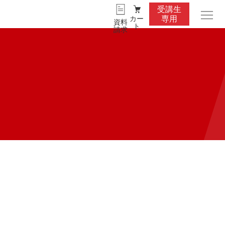
受講生
カー
専用
資料
ト
請求