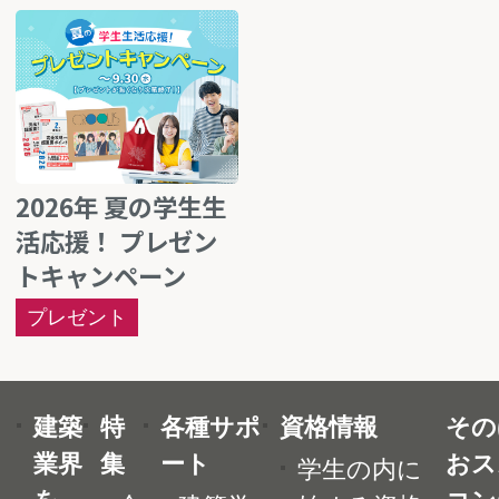
2026年 夏の学生生
活応援！ プレゼン
トキャンペーン
プレゼント
建築
特
各種サポ
資格情報
その
業界
集
ート
おス
学生の内に