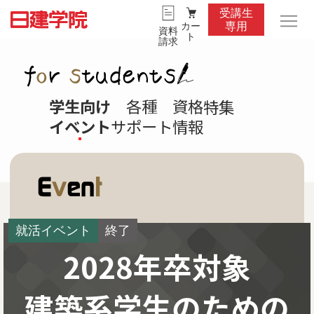
受講生
カー
専用
資料
ト
請求
学生向け
各種
資格
特集
イベント
サポート
情報
就活イベント
終了
2028年卒対象
建築系学生のための