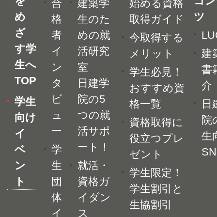
を
コン
合
建築学
始める資格
め
ツ
格
生のた
取得ガイド
ざ
者
めの就
LU
今取得する
す学
イ
活研究
メリット
建
生へ
ン
室
書
学生必見！
TOP
タ
日建学
介
おすすめ資
ビ
院の5
学生
格一覧
日
ュ
つの就
向け
院
資格取得に
ー
活サポ
イ
生
役立つプレ
ート！
ベ
学
SN
ゼント
ン
生
就活・
学生限定！
ト
団
資格ガ
学生割引と
体
イダン
生協割引
イ
ス