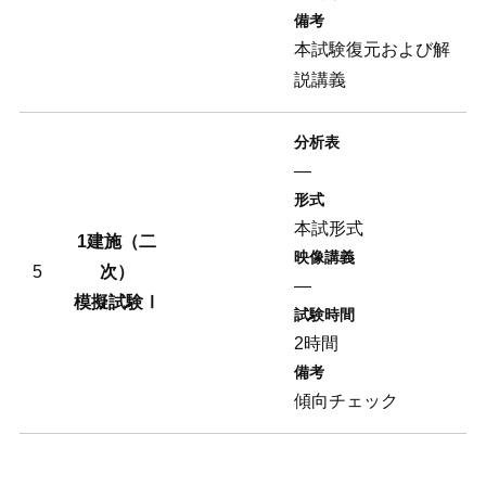
備考
本試験復元および解
説講義
分析表
―
形式
本試形式
1建施（二
映像講義
5
次）
―
模擬試験Ⅰ
試験時間
2時間
備考
傾向チェック